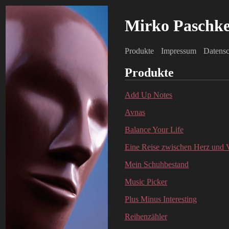
Mirko Paschk
Produkte
Impressum
Datensc
Produkte
Add Up Notes
Avnas
Balance Your Life
Eine Reise zwischen Herz und 
Mein Schuhbestand
Music Picker
Plus Minus Interesting
Reihenzähler